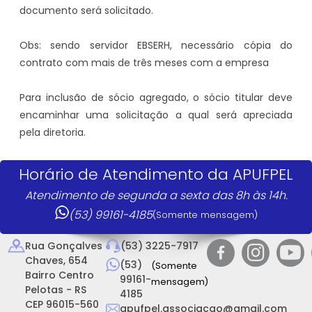
documento será solicitado.
Obs: sendo servidor EBSERH, necessário cópia do
contrato com mais de três meses com a empresa
Para inclusão de sócio agregado, o sócio titular deve
encaminhar uma solicitação a qual será apreciada
pela diretoria.
Horário de Atendimento da APUFPEL
Atendimento de segunda a sexta das 8h às 14h.
(53) 99161-4185
(Somente mensagem)
Rua Gonçalves
(53) 3225-7917
Chaves, 654
(53)
(Somente
Bairro Centro
99161-
mensagem)
Pelotas - RS
4185
CEP 96015-560
apufpel.associacao@gmail.com