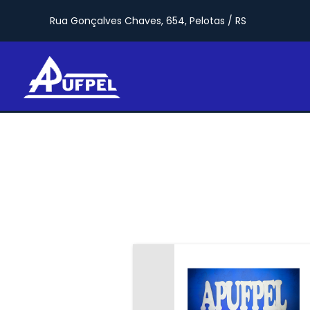
Rua Gonçalves Chaves, 654, Pelotas / RS