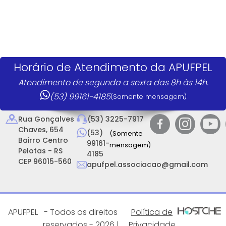
Horário de Atendimento da APUFPEL
Atendimento de segunda a sexta das 8h às 14h.
(53) 99161-4185
(Somente mensagem)
Rua Gonçalves
(53) 3225-7917
Chaves, 654
(53)
(Somente
Bairro Centro
99161-
mensagem)
Pelotas - RS
4185
CEP 96015-560
apufpel.associacao@gmail.com
APUFPEL
- Todos os direitos
Política de
reservados - 2026 |
Privacidade