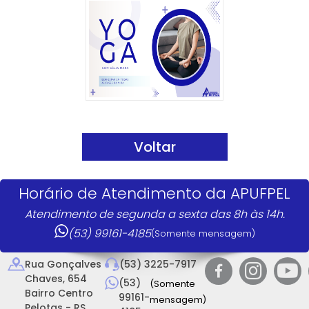
Voltar
Horário de Atendimento da APUFPEL
Atendimento de segunda a sexta das 8h às 14h.
(53) 99161-4185
(Somente mensagem)
Rua Gonçalves
(53) 3225-7917
Chaves, 654
(53)
(Somente
Bairro Centro
99161-
mensagem)
Pelotas - RS