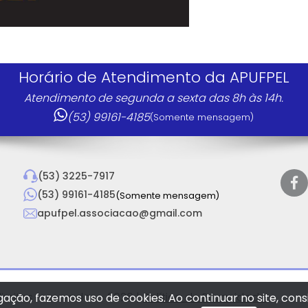
Horário de Atendimento da APUFPEL
Atendimento de segunda a sexta das 8h às 14h.
(53) 99161-4185
(Somente mensagem)
(53) 3225-7917
(53) 99161-4185
(Somente mensagem)
apufpel.associacao@gmail.com
ireitos reservados - 2026 |
Política de Privacidade
gação, fazemos uso de cookies. Ao continuar no site, c