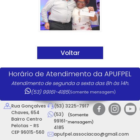
Voltar
Horário de Atendimento da APUFPEL
Atendimento de segunda a sexta das 8h às 14h.
(53) 99161-4185
(Somente mensagem)
Rua Gonçalves
(53) 3225-7917
Chaves, 654
(53)
(Somente
Bairro Centro
99161-
mensagem)
Pelotas - RS
4185
CEP 96015-560
apufpel.associacao@gmail.com