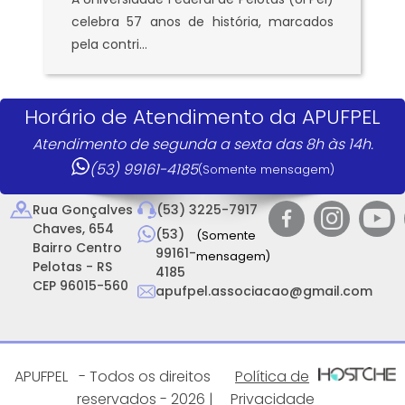
celebra 57 anos de história, marcados
pela contri...
Horário de Atendimento da APUFPEL
Atendimento de segunda a sexta das 8h às 14h.
(53) 99161-4185
(Somente mensagem)
Rua Gonçalves
(53) 3225-7917
Chaves, 654
(53)
(Somente
Bairro Centro
99161-
mensagem)
Pelotas - RS
4185
CEP 96015-560
apufpel.associacao@gmail.com
APUFPEL
- Todos os direitos
Política de
reservados - 2026 |
Privacidade